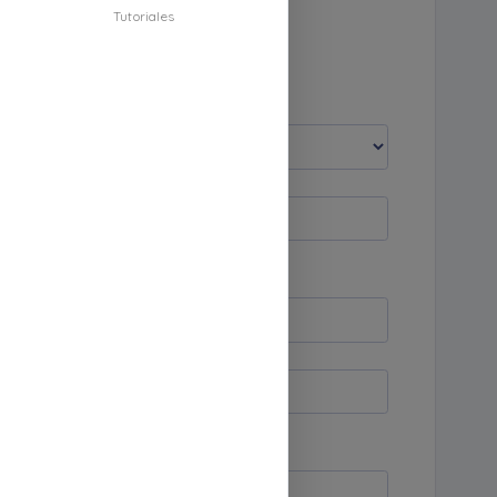
REGISTRAR
Tutoriales
USUARIO
País
Rut / DNI
Nombre
Apellido
Email