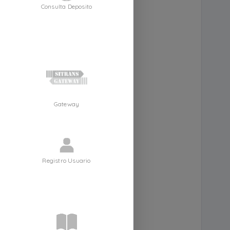
Consulta Deposito
Gateway
Registro Usuario